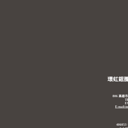
環虹錕
806 高雄
T
F
E-mail:i
4060