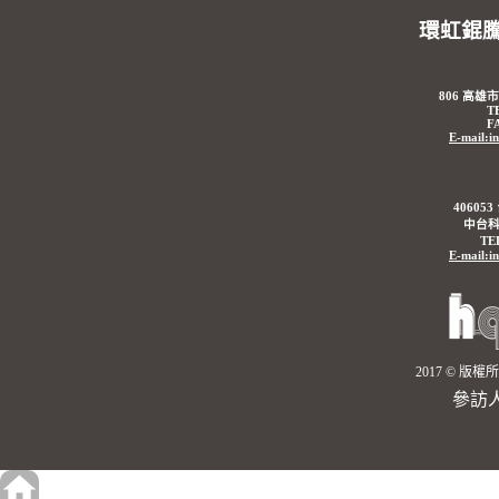
環虹錕
806 高雄
T
F
E-mail:i
4060
中台科
TE
E-mail:i
2017 © 
參訪人數