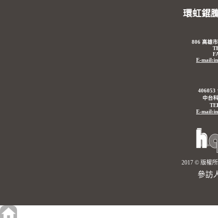
環虹錕
806 高雄
T
F
E-mail:i
4060
中台科
TE
E-mail:i
2017 © 
參訪人數