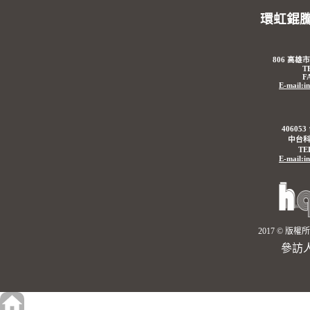
環虹錕
806 高雄
T
F
E-mail:i
4060
中台科
TE
E-mail:i
2017 © 
參訪人數