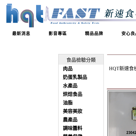
最新消息
影音專區
精品品牌
安心良
食品檢驗分類
HQT新速
肉品
奶蛋乳製品
水產品
烘焙食品
油脂
美容美妝
農產品
調味醬料