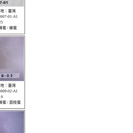
產地：臺灣
07-01-A1
25
蜜 / 蜂蜜
產地：臺灣
09-02-A1
16
蜂蜜 / 荔枝蜜