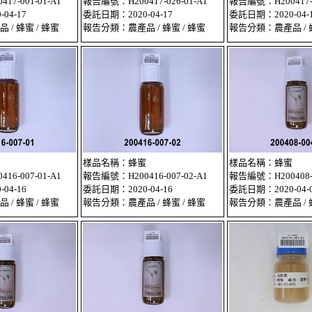
7-001-01-A1
報告編號：H200417-026-01-A1
報告編號：H200417-0
04-17
委託日期：2020-04-17
委託日期：2020-04-
/ 蜂蜜 / 蜂蜜
報告分類：農產品 / 蜂蜜 / 蜂蜜
報告分類：農產品 / 蜂
樣品名稱：蜂蜜
樣品名稱：蜂蜜
6-007-01-A1
報告編號：H200416-007-02-A1
報告編號：H200408-0
04-16
委託日期：2020-04-16
委託日期：2020-04-
/ 蜂蜜 / 蜂蜜
報告分類：農產品 / 蜂蜜 / 蜂蜜
報告分類：農產品 / 蜂