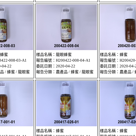
蜂蜜
樣品名稱：龍眼蜂蜜
樣品名稱：蜂蜜
2-008-03-A1
報告編號：H200422-008-04-A1
報告編號：H200420-0
04-22
委託日期：2020-04-22
委託日期：2020-04-
/ 蜂蜜 / 龍眼蜜
報告分類：農產品 / 蜂蜜 / 龍眼蜜
報告分類：農產品 / 蜂
樣品名稱：蜂蜜
樣品名稱：蜂蜜