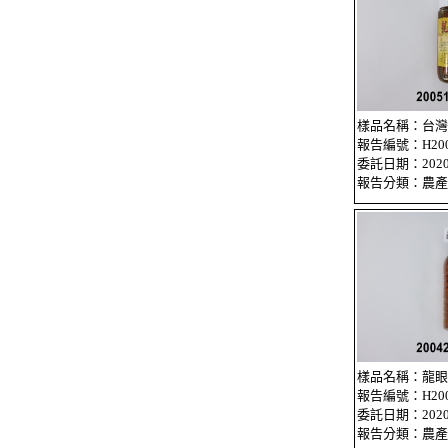
樣品名稱：台灣
報告編號：H20051
委託日期：2020-
報告分類：農產品 
樣品名稱：龍眼
報告編號：H20042
委託日期：2020-
報告分類：農產品 