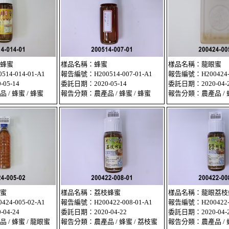
蜂蜜
樣品名稱：蜂蜜
樣品名稱：龍眼蜜
4-014-01-A1
報告編號：H200514-007-01-A1
報告編號：H200424-0
05-14
委託日期：2020-05-14
委託日期：2020-04-
/ 蜂蜜 / 蜂蜜
報告分類：農產品 / 蜂蜜 / 蜂蜜
報告分類：農產品 / 
蜜
樣品名稱：荔枝蜂蜜
樣品名稱：龍眼荔枝
4-005-02-A1
報告編號：H200422-008-01-A1
報告編號：H200422-0
04-24
委託日期：2020-04-22
委託日期：2020-04-
/ 蜂蜜 / 龍眼蜜
報告分類：農產品 / 蜂蜜 / 荔枝蜜
報告分類：農產品 / 