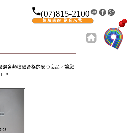
(07)815-2100
檢驗諮詢 歡迎來電
嚴選各類檢驗合格的安心良品，讓您
」。