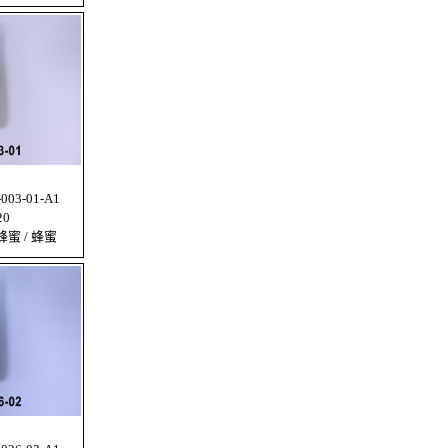
03-01-A1
20
蜜 / 蜂蜜