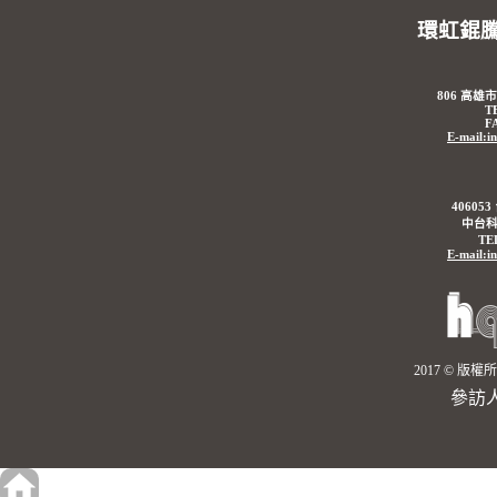
環虹錕
806 高雄
T
F
E-mail:i
4060
中台科
TE
E-mail:i
2017 © 
參訪人數