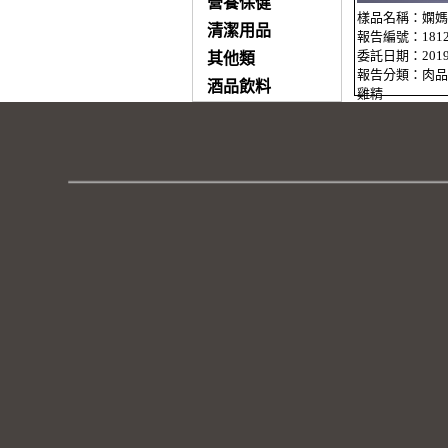
營養保健
樣品名稱：嫻媽
清潔用品
報告編號：181228
委託日期：2019-
其他類
報告分類：肉品 
酒品飲料
雞精