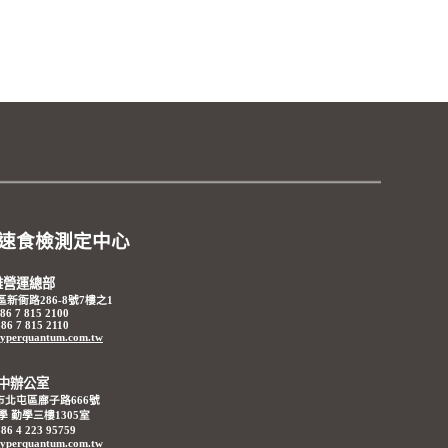
速食檢測定中心
雄營運總部
區新衙路286-8號7樓之1
86 7 815 2100
86 7 815 2110
hyperquantum.com.tw
中辦公室
中市北屯區廍子路666號
 勤學三樓1305室
6 4 223 95759
hyperquantum.com.tw