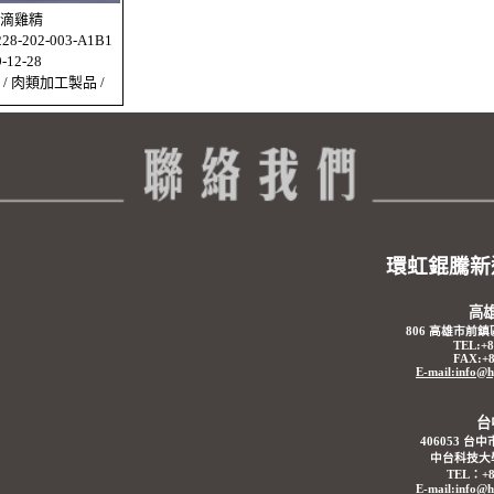
滴雞精
-202-003-A1B1
12-28
/ 肉類加工製品 /
環虹錕騰新
高
806 高雄市前鎮
TEL:+8
FAX:+8
E-mail:info@
台
406053 台
中台科技大學
TEL：+88
E-mail:info@