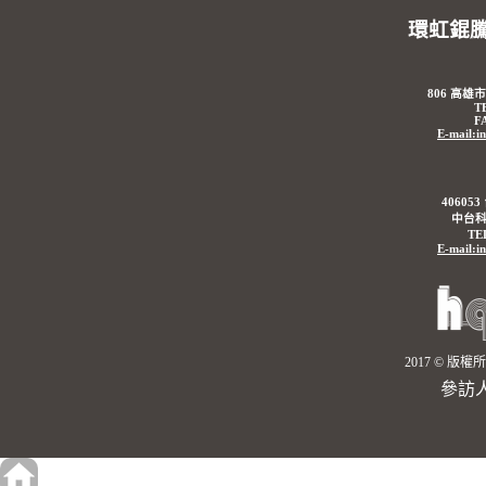
環虹錕
806 高雄
T
F
E-mail:i
4060
中台科
TE
E-mail:i
2017 © 
參訪人數