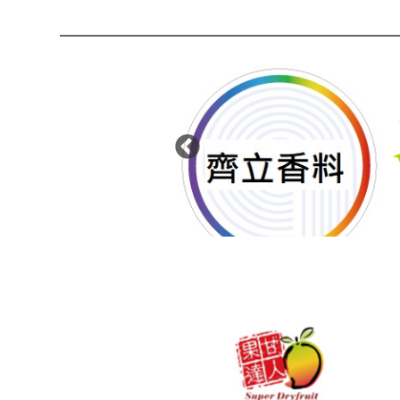
大生機農產運銷合作社
土香農產行
：屏東縣萬丹鄉萬壽路一段
地址：雲林縣四湖鄉大同路32巷
70號 / 電話：08-7771811 /
72之1號 / 電話：05-772-3516 / 傳
傳真：08-7771811
真：05-772-3516
客戶專區
客戶專區