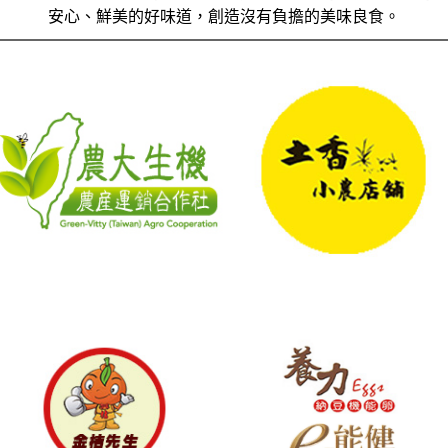
安心、鮮美的好味道，創造沒有負擔的美味良食。
丸順農產行
鼎崴茶業
地址：雲林縣二崙鄉楊賢村竹圍
地址：南投縣魚池鄉五城巷71
路5-2號 / 電話：0972368028
/ 電話：04-9289-7085
客戶專區
客戶專區