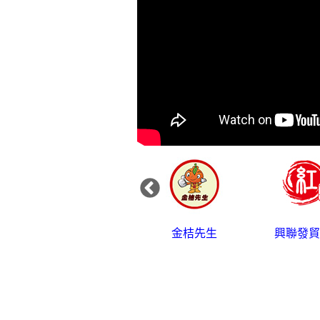
廷香
金桔先生
興聯發貿