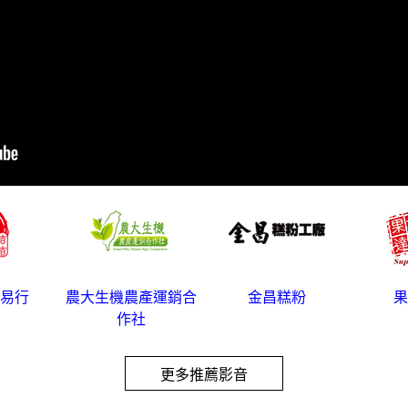
易行
農大生機農產運銷合
金昌糕粉
果
作社
更多推薦影音