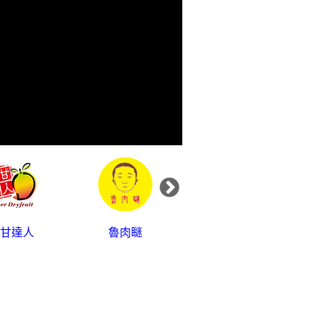
甘達人
魯肉瞇
鼎崴茶業