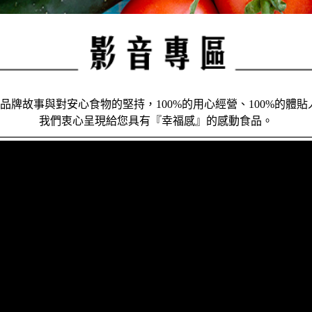
牌故事與對安心食物的堅持，100%的用心經營、100%的體貼
我們衷心呈現給您具有『幸福感』的感動食品。